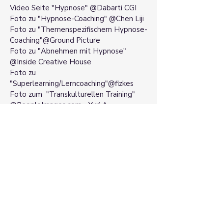
Video Seite "Hypnose" @Dabarti CGI
Foto zu "Hypnose-Coaching" @Chen Liji
Foto zu "Themenspezifischem Hypnose-
Coaching"@Ground Picture
Foto zu "Abnehmen mit Hypnose"
@Inside Creative House
Foto zu
"Superlearning/Lerncoaching"@fizkes
​Foto zum
"Transkulturellen Training"
@PeopleImages.com - Yuri A
Foto zur "Tiefenentspannung mit
Hypnose" @wix
Michaela
Schmitz
BERATUNG